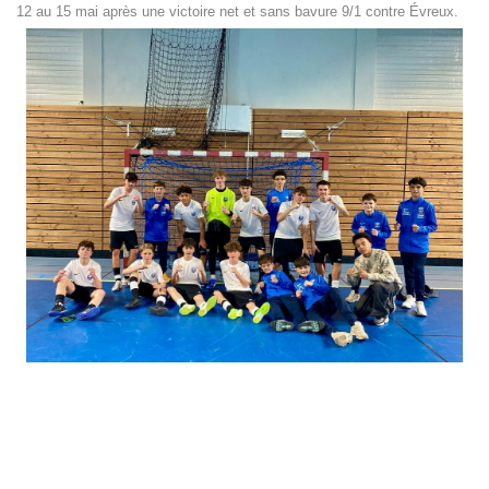
12 au 15 mai après une victoire net et sans bavure 9/1 contre Évreux.