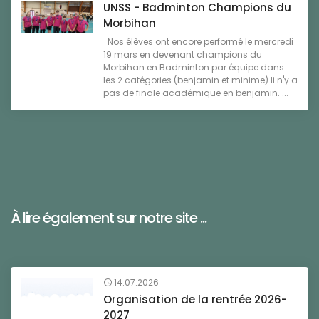
UNSS - Badminton Champions du
Morbihan
Nos élèves ont encore performé le mercredi
19 mars en devenant champions du
Morbihan en Badminton par équipe dans
les 2 catégories (benjamin et minime).Ii n'y a
pas de finale académique en benjamin. ...
À lire également sur notre site ...
14.07.2026
Organisation de la rentrée 2026-
2027