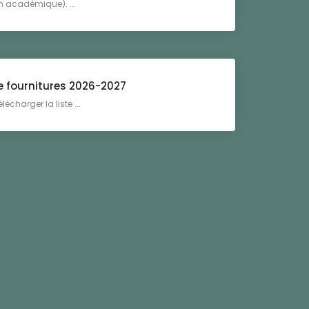
on académique). ...
e fournitures 2026-2027
lécharger la liste ...