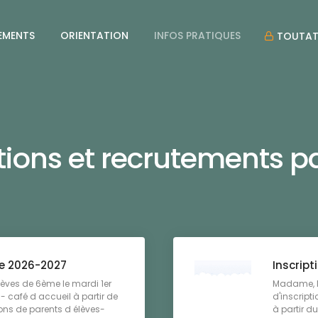
EMENTS
ORIENTATION
INFOS PRATIQUES
TOUTAT
ptions et recrutements p
ée 2026-2027
Inscript
èves de 6ème le mardi 1er
Madame, Mo
- café d accueil à partir de
d'inscript
ons de parents d élèves-
à partir d