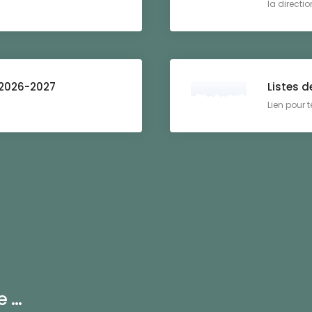
la directi
 2026-2027
Listes d
Lien pour té
...