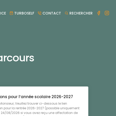
ICE
TURBOSELF
CONTACT
RECHERCHER
arcours
ions pour l’année scolaire 2026-2027
nsieur, Veuillez trouver ci-dessous le lien
ion pour la rentrée 2026-2027 (possible uniquement
u 24/08/2026 si vous avez reçu une affectation de