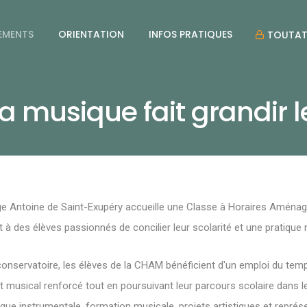
EMENTS
ORIENTATION
INFOS PRATIQUES
TOUTAT
 musique fait grandir l
ège Antoine de Saint-Exupéry accueille une Classe à Horaires Amén
t à des élèves passionnés de concilier leur scolarité et une pratique
 conservatoire, les élèves de la CHAM bénéficient d'un emploi du te
 musical renforcé tout en poursuivant leur parcours scolaire dans l
ique instrumentale, formation musicale, projets artistiques et repré