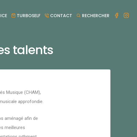
ICE
TURBOSELF
CONTACT
RECHERCHER
es talents
agés Musique (CHAM),
 musicale approfondie.
mps aménagé afin de
es meilleures
sentations rythment