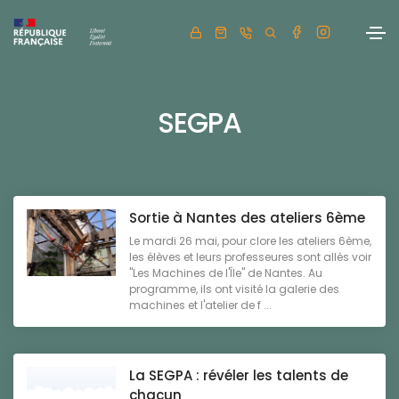
SEGPA
Sortie à Nantes des ateliers 6ème
Le mardi 26 mai, pour clore les ateliers 6ème,
les élèves et leurs professeures sont allés voir
"Les Machines de l'Île" de Nantes. Au
programme, ils ont visité la galerie des
machines et l'atelier de f ...
La SEGPA : révéler les talents de
chacun