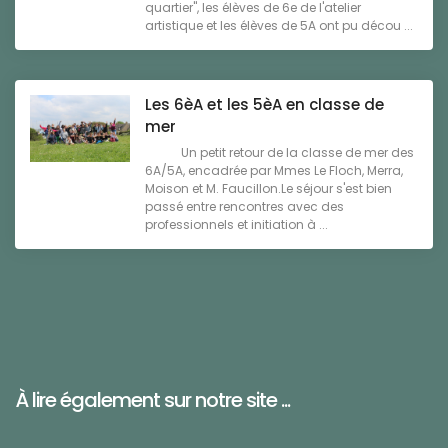
quartier", les élèves de 6e de l'atelier
artistique et les élèves de 5A ont pu décou ...
Les 6èA et les 5èA en classe de
mer
Un petit retour de la classe de mer des
6A/5A, encadrée par Mmes Le Floch, Merra,
Moison et M. Faucillon.Le séjour s'est bien
passé entre rencontres avec des
professionnels et initiation à ...
À lire également sur notre site ...