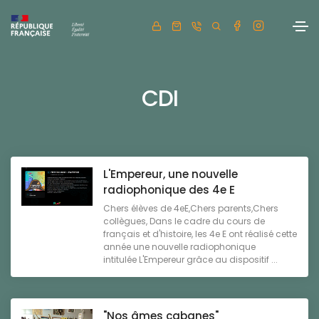
CDI
L'Empereur, une nouvelle
radiophonique des 4e E
Chers élèves de 4eE,Chers parents,Chers
collègues, Dans le cadre du cours de
français et d'histoire, les 4e E ont réalisé cette
année une nouvelle radiophonique
intitulée L'Empereur grâce au dispositif ...
"Nos âmes cabanes"