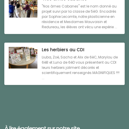
"Nos âmes Cabanes" est le nom donné au
projet suivi par la classe de 5èG. Encadrés
par Sophie Lecomte, notre plasticienne en
résidence et Mesdames Mauvoisin et
Redureau, les élèves ont vécu une expérie ...
Les herbiers au CDI
Liuba, Zoé, Sacha et Alix de 6èC, Marylou de
6èB et Luna de 6èD vous présentent au CDI
leurs herbiers joliment décorés et
scientifiquement renseignés.MAGNIFIQUES !!!!
...
À lire également sur notre site ...