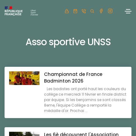
Asso sportive UNSS
Championnat de France
Badminton 2026
Les badistes ont porté haut les couleurs du
collège ce mercredi 11 février en finale district
par équipe. Si les benjamins se sont classés
8eme, l'équipe Collège a remporté la
médaille d'or. Prochai ...
Les 6è découvrent l'Association