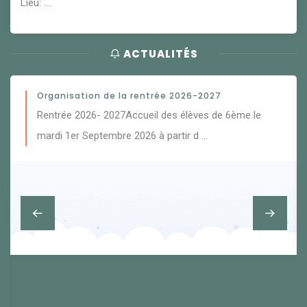
Lieu: ....
ACTUALITÉS
Le Bal des 3e qui clôture les années collège
6ème le
Camillet et Julie ont tenu avec brio l'organisati
bal des 3e qui s'est tenu le 30 juin après les …